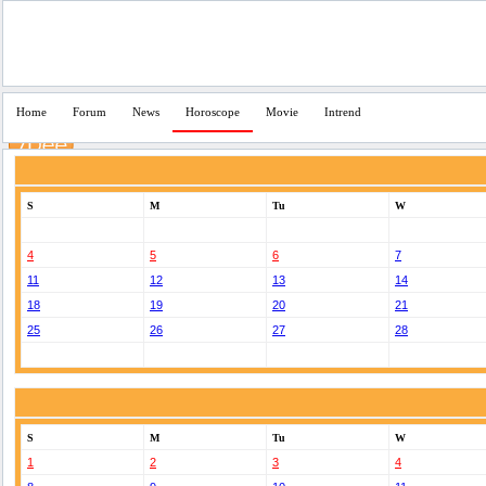
Home
Forum
News
Horoscope
Movie
Intrend
S
M
Tu
W
4
5
6
7
11
12
13
14
18
19
20
21
25
26
27
28
S
M
Tu
W
1
2
3
4