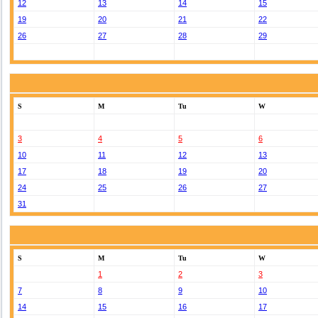
12
13
14
15
19
20
21
22
26
27
28
29
S
M
Tu
W
3
4
5
6
10
11
12
13
17
18
19
20
24
25
26
27
31
S
M
Tu
W
1
2
3
7
8
9
10
14
15
16
17