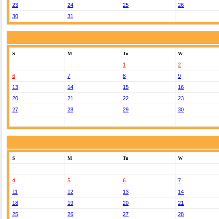
23
24
25
26
30
31
S
M
Tu
W
1
2
6
7
8
9
13
14
15
16
20
21
22
23
27
28
29
30
S
M
Tu
W
4
5
6
7
11
12
13
14
18
19
20
21
25
26
27
28