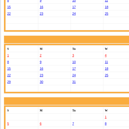
8
9
10
11
15
16
17
18
22
23
24
25
S
M
Tu
W
1
2
3
4
8
9
10
11
15
16
17
18
22
23
24
25
29
30
31
S
M
Tu
W
1
5
6
7
8