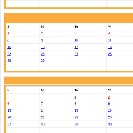
S
M
Tu
W
1
2
3
4
8
9
10
11
15
16
17
18
22
23
24
25
29
30
S
M
Tu
W
1
2
6
7
8
9
13
14
15
16
20
21
22
23
27
28
29
30