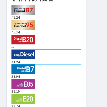
42.24
45.34
--
31.94
31.94
38.19
37.74