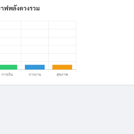
ราฟพลังดวงรวม