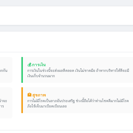
💰 การเงิน
ยกกัน
การเงินในช่วงนี้จะส่งผลดีตลอด เงินไม่ขาดมือ ถ้าหากบริหารให้ดีจะมี
เงินเก็บจำนวนมาก
🏥 สุขภาพ
ว่าจะ
การไม่มีโรคเป็นลาภอันประเสริฐ ช่วงนี้ถือได้ว่าท่านโชคดีมากไม่มีโรค
การ
ภัยไข้เจ็บมาเบียดเบียนเลย