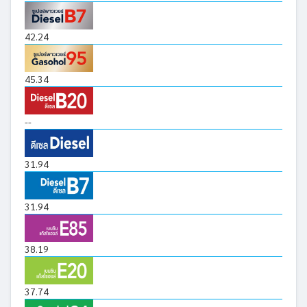
42.24
45.34
--
31.94
31.94
38.19
37.74