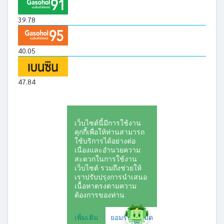
39.78
40.05
47.84